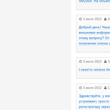
XM2004. На объект
3 июля 2013
А
Добрый день! Наша
внешними информац
этому вопросу? От
получение списка 
3 июля 2013
S
I need to retrieve 
3 июля 2013
С
Здравствуйте, у м
устраивает, просто
регистратору чере