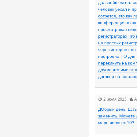
дальнейшем его ска
человек уехал и п
сотрется, это как 
конференция в одн
просматривая виде
регистраторах что 
на простых регист
через интернет, п
настроено ПО для 
перекинуть на ком
другие что имеют 
договор на поставк
2 июля 2013
А
ДОбрый день. Есть 
заменить. Можете 
мере человек 10?