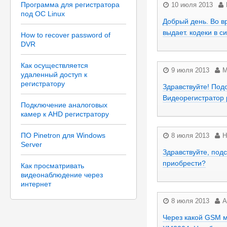
Программа для регистратора
10 июля 2013
под ОС Linux
Добрый день. Во в
выдает. кодеки в 
How to recover password of
DVR
Как осуществляется
9 июля 2013
М
удаленный доступ к
регистратору
Здравствуйте! Под
Видеорегистратор 
Подключение аналоговых
камер к AHD регистратору
ПО Pinetron для Windows
8 июля 2013
Н
Server
Здравствуйте, подс
приобрести?
Как просматривать
видеонаблюдение через
интернет
8 июля 2013
А
Через какой GSM м