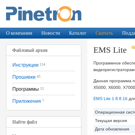
О компании
Новости
Каталог
Скачать
Подд
EMS Lite
Файловый архив
Программное обеспе
Инструкции
114
видеорегистраторам
Прошивки
45
Данная программа по
Х5000, Х6000, Х700
Программы
13
EMS Lite 1.8.8.16
для
Приложения
7
Операционная сис
Текущая версия
Найти файл
Дата обновления