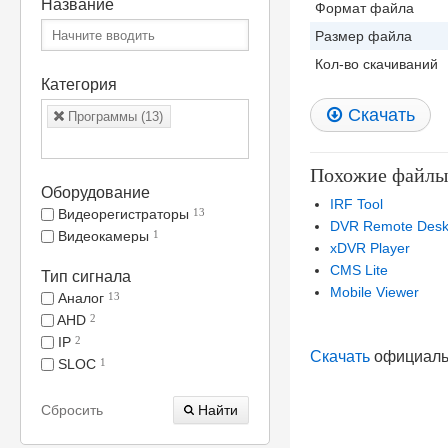
Название
Формат файла
Размер файла
Кол-во скачиваний
Категория
Скачать
Программы (13)
Похожие файлы
Оборудование
IRF Tool
Видеорегистраторы
13
DVR Remote Desk
Видеокамеры
1
xDVR Player
CMS Lite
Тип сигнала
Mobile Viewer
Аналог
13
AHD
2
IP
2
Скачать
официальн
SLOC
1
Сбросить