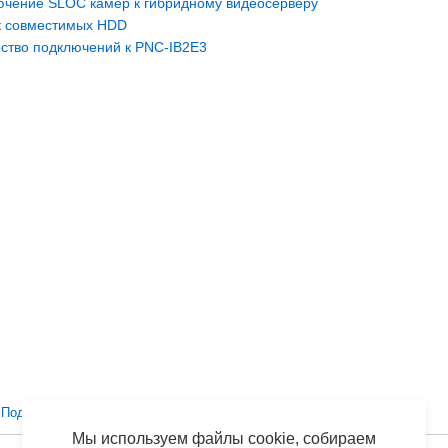
чение SLOC камер к гибридному видеосерверу
к совместимых HDD
ство подключений к PNC-IB2E3
Поддержка
Вопросы и ответы
Настроить dvr через инет
Мы используем файлы cookie, собираем