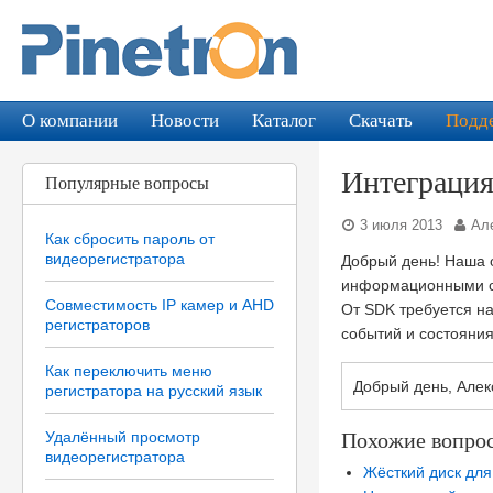
О компании
Новости
Каталог
Скачать
Подд
Интеграция
Популярные вопросы
3 июля 2013
Але
Как сбросить пароль от
видеорегистратора
Добрый день! Наша 
информационными си
Совместимость IP камер и AHD
От SDK требуется на
регистраторов
событий и состояни
Как переключить меню
Добрый день, Алек
регистратора на русский язык
Удалённый просмотр
Похожие вопро
видеорегистратора
Жёсткий диск дл