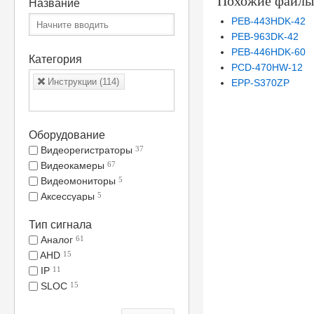
Похожие файлы
Название
PEB-443HDK-42
PEB-963DK-42
PEB-446HDK-60
Категория
PCD-470HW-12
Инструкции (114)
EPP-S370ZP
Оборудование
Видеорегистраторы
37
Видеокамеры
67
Видеомониторы
5
Аксессуары
5
Тип сигнала
Аналог
61
AHD
15
IP
11
SLOC
15