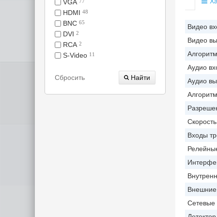
Ха
VGA
77
HDMI
48
BNC
65
Видео в
DVI
2
Видео в
RCA
2
Алгоритм
S-Video
11
Аудио в
Сбросить
Аудио в
Алгоритм
Разрешен
Скорость
Входы тр
Релейны
Интерфей
Внутрен
Внешние 
Сетевые
Детектор