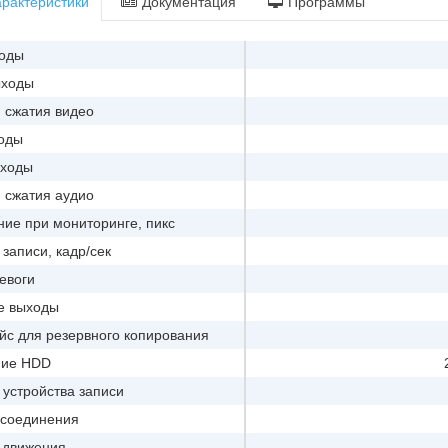
рактеристики
Документация
Программы
ходы
ыходы
 сжатия видео
ходы
ыходы
 сжатия аудио
ие при мониторинге, пикс
 записи, кадр/сек
евоги
е выходы
с для резервного копирования
ние HDD
устройства записи
 соединения
 движения