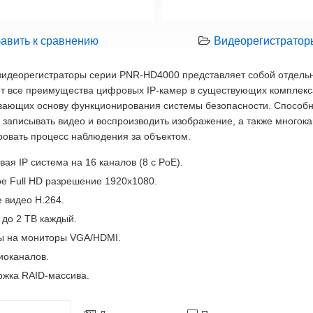
авить к сравнению
Видеорегистратор
видеорегистраторы серии PNR-HD4000 представляет собой отдельн
ет все преимущества цифровых IP-камер в существующих комплекс
вающих основу функционирования системы безопасности. Способно
записывать видео и воспроизводить изображение, а также многок
ровать процесс наблюдения за объектом.
ая IP система на 16 каналов (8 с PoE).
е Full HD разрешение 1920x1080.
 видео H.264.
 до 2 TB каждый.
ы на мониторы VGA/HDMI.
иоканалов.
жка RAID-массива.