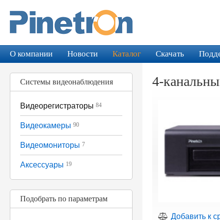
О компании
Новости
Каталог
Скачать
Подд
4-канальны
Системы видеонаблюдения
Видеорегистраторы
84
Видеокамеры
90
Видеомониторы
7
Аксессуары
19
Подобрать по параметрам
Добавить к с