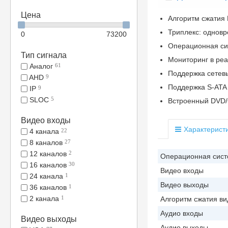
Цена
Алгоритм сжатия
Триплекс: одновр
0
73200
Операционная си
Тип сигнала
Мониторинг в реа
Аналог
61
Поддержка сетевых
AHD
9
Поддержка S-ATA
IP
9
SLOC
5
Встроенный DVD/
Видео входы
Характерист
4 канала
22
8 каналов
27
12 каналов
2
Операционная сис
16 каналов
30
Видео входы
24 канала
1
Видео выходы
36 каналов
1
2 канала
1
Алгоритм сжатия ви
Аудио входы
Видео выходы
Аудио выходы