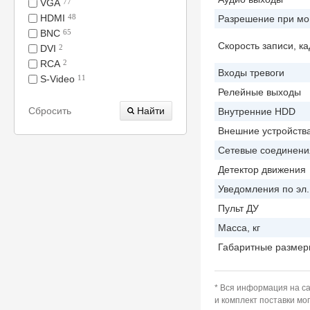
VGA
77
HDMI
48
Разрешение при мон
BNC
65
Скорость записи, ка
DVI
2
RCA
2
Входы тревоги
S-Video
11
Релейные выходы
Сбросить
Внутренние HDD
Внешние устройств
Сетевые соединени
Детектор движения
Уведомления по эл.
Пульт ДУ
Масса, кг
Габаритные размер
* Вся информация на са
и комплект поставки м