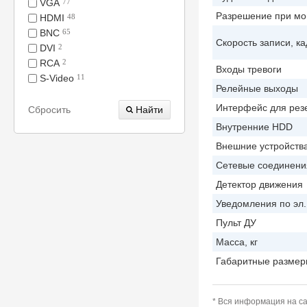
VGA
77
Разрешение при мон
HDMI
48
BNC
65
Скорость записи, ка
DVI
2
RCA
2
Входы тревоги
S-Video
11
Релейные выходы
Интерфейс для рез
Сбросить
Внутренние HDD
Внешние устройств
Сетевые соединени
Детектор движения
Уведомления по эл.
Пульт ДУ
Масса, кг
Габаритные размер
* Вся информация на са