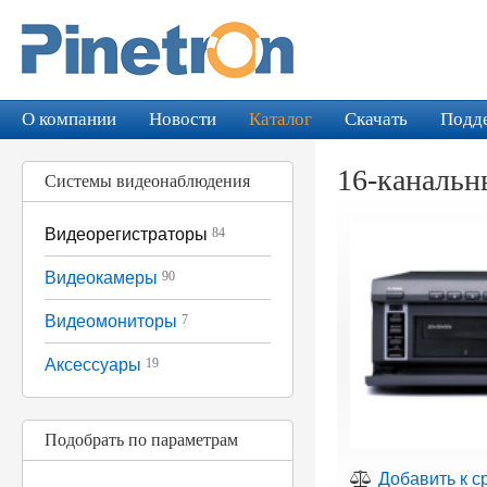
О компании
Новости
Каталог
Скачать
Подд
16-канальн
Системы видеонаблюдения
Видеорегистраторы
84
Видеокамеры
90
Видеомониторы
7
Аксессуары
19
Подобрать по параметрам
Добавить к с