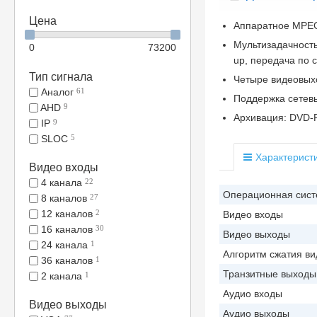
Цена
Аппаратное MPEG
Мультизадачность
0
73200
up, передача по с
Тип сигнала
Четыре видеовыхо
Аналог
61
Поддержка сетевых
AHD
9
Архивация: DVD-
IP
9
SLOC
5
Характерист
Видео входы
4 канала
22
Операционная сис
8 каналов
27
12 каналов
2
Видео входы
16 каналов
30
Видео выходы
24 канала
1
Алгоритм сжатия ви
36 каналов
1
Транзитные выходы
2 канала
1
Аудио входы
Видео выходы
Аудио выходы