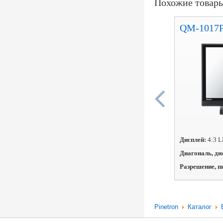
Похожие товар
QM-1017
Дисплей:
4:3 
Диагональ, д
Разрешение, п
Pinetron
Каталог