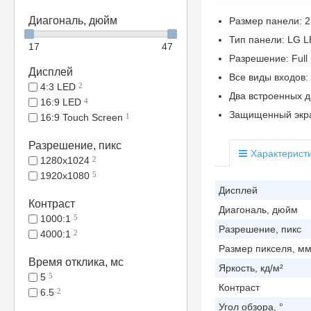
Диагональ, дюйм
Размер панели: 2
Тип панели: LG LE
17
47
Разрешение: Full
Дисплей
Все виды входов:
4:3 LED
2
Два встроенных ди
16:9 LED
4
Защищенный экр
16:9 Touch Screen
1
Разрешение, пикс
Характерист
1280x1024
2
1920x1080
5
Дисплей
Контраст
Диагональ, дюйм
1000:1
5
Разрешение, пикс
4000:1
2
Размер пикселя, м
Время отклика, мс
Яркость, кд/м²
5
5
Контраст
6.5
2
Угол обзора, °