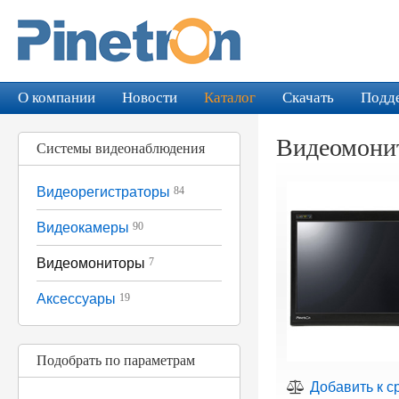
О компании
Новости
Каталог
Скачать
Подд
Видеомонит
Системы видеонаблюдения
Видеорегистраторы
84
Видеокамеры
90
Видеомониторы
7
Аксессуары
19
Подобрать по параметрам
Добавить к с