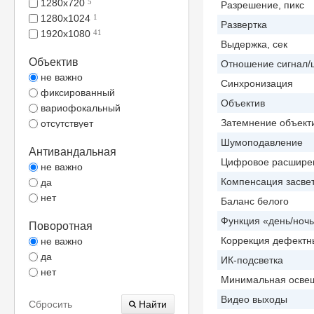
1280x720
5
Разрешение, пикс
1280x1024
1
Развертка
1920x1080
41
Выдержка, сек
Объектив
Отношение сигнал/
не важно
Синхронизация
фиксированный
Объектив
вариофокальный
Затемнение объект
отсутствует
Шумоподавление
Антивандальная
Цифровое расшире
не важно
Компенсация засве
да
нет
Баланс белого
Функция «день/ноч
Поворотная
Коррекция дефектн
не важно
да
ИК-подсветка
нет
Минимальная освещ
Видео выходы
Сбросить