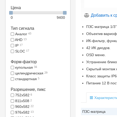
Цена
Добавить к с
0
9400
ПЗС матрица 1/3”
Тип сигнала
Объектив вариофо
Аналог
43
AHD
13
ИК-фильтр, функци
IP
17
42 ИК диодов.
SLOC
17
OSD меню.
Форм-фактор
Устранение бликов
купольная
56
Скрытый монтаж 
цилиндрическая
29
Класс защиты IP6
стандартная
5
Питание 12 В пост
Разрешение, пикс
752x582
6
Характерист
811x508
2
960x582
22
ПЗС-матрица
976x582
13